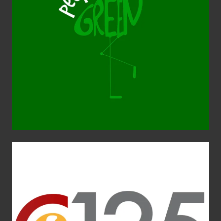
People in Green
Aplicaciones gráficas
Diseño Gráfico
Identidad corporativa
Imagen Corporativa
Imagen de Empresa
Logotipo
Web