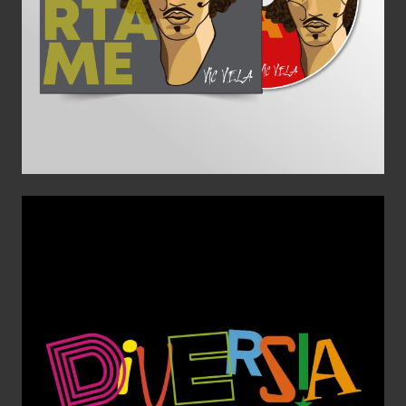
Aplicaciones gráficas
Diseño Gráfico
Identidad corporativa
Imagen Corporativa
Logotipo
Diversia
Aplicaciones gráficas
Diseño Gráfico
escultura
Identidad
corporativa
Imagen Corporativa
Logotipo
Web