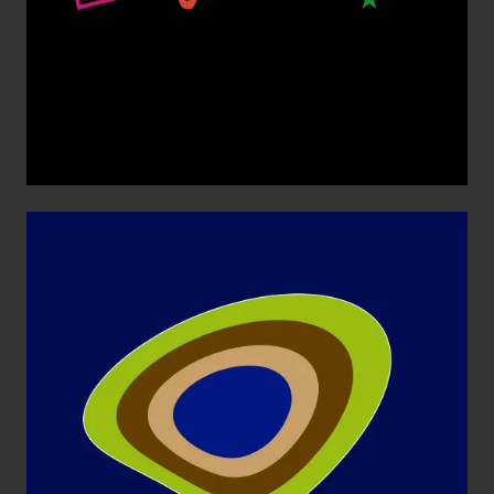
SYGMARMENOR
Aplicaciones gráficas
Diseño Gráfico
Identidad corporativa
Imagen Corporativa
Imagen de Empresa
Logotipo