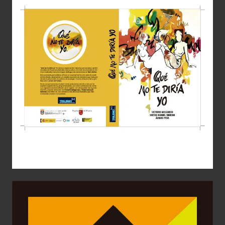
Qué no te diría yo
Diseño Gráfico
Editorial
maquetación