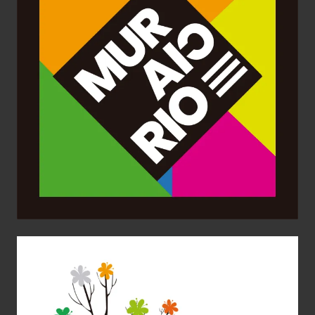
RENOVACIÓN DE LA MARCA MURCIA
RÍO: UN PUZLE DE VITALIDAD URBANA
Aplicaciones gráficas
Diseño Gráfico
Identidad corporativa
Imagen Corporativa
Logotipo