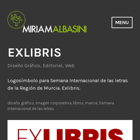
Saltar
al
contenido
MENU
Estudio Miriam Albasini
EXLIBRIS
Diseño Gráfico
,
Editorial
,
Web
Logosímbolo para Semana Internacional de las letras
de la Región de Murcia. Exlibris.
diseño gráfico
,
imagen corporativa
,
libros
,
murcia
,
Semana
Internacional de las letras