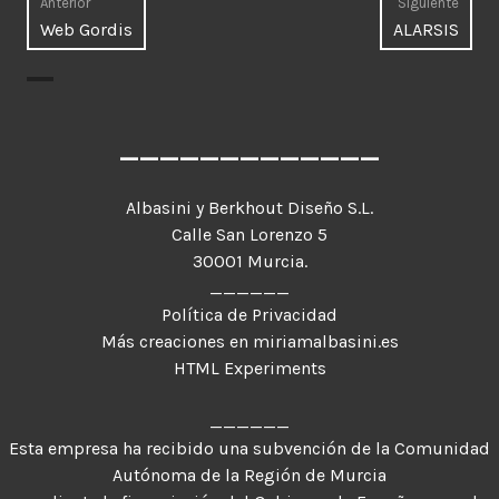
Navegación
Anterior
Siguiente
Entrada
Entr
Web Gordis
ALARSIS
de
anterior:
sigui
entradas
_____________
Albasini y Berkhout Diseño S.L.
Calle San Lorenzo 5
30001 Murcia.
______
Política de Privacidad
Más creaciones en miriamalbasini.es
HTML Experiments
______
Esta empresa ha recibido una subvención de la Comunidad
Autónoma de la Región de Murcia