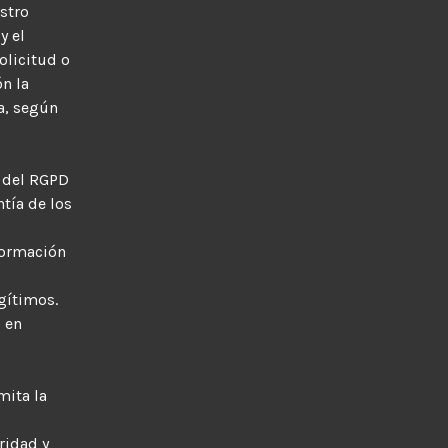
stro
y el
olicitud o
n la
a, según
5 del RGPD
ntía de los
nformación
egítimos.
 en
mita la
ridad y