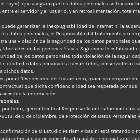
ket Layer), que asegura que los datos personales se transmite
s entre el servidor y el Usuario, y en retroalimentación, totalm
uede garantizar la inexpugnabilidad de internet ni la ausenc
 los datos personales, el Responsable del tratamiento se co
rra una violación de la seguridad de los datos personales que
 libertades de las personas físicas. Siguiendo lo establecido 
eguridad de los datos personales toda violación de la segurida
l o ilícita de datos personales transmitidos, conservados o tr
a dichos datos.
les por el Responsable del tratamiento, quien se compromete 
contractual que dicha confidencialidad sea respetada por sus
accesible la información.
rsonales
 por tanto, ejercer frente al Responsable del tratamiento los 
/2018, de 5 de diciembre, de Protección de Datos Personales y
 confirmación de si Estudio Miriam Albasini está tratando o n
ación sobre sus datos concretos de carácter personal y del tra