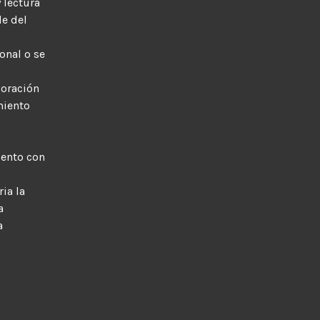
 lectura
le del
onal o se
boración
miento
iento con
ia la
a
a