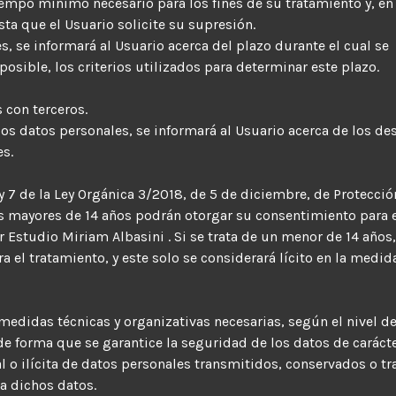
iempo mínimo necesario para los fines de su tratamiento y, en
ta que el Usuario solicite su supresión.
 se informará al Usuario acerca del plazo durante el cual se
osible, los criterios utilizados para determinar este plazo.
 con terceros.
s datos personales, se informará al Usuario acerca de los des
es.
y 7 de la Ley Orgánica 3/2018, de 5 de diciembre, de Protecci
los mayores de 14 años podrán otorgar su consentimiento para 
 Estudio Miriam Albasini . Si se trata de un menor de 14 años,
a el tratamiento, y este solo se considerará lícito en la medid
edidas técnicas y organizativas necesarias, según el nivel d
e forma que se garantice la seguridad de los datos de caráct
al o ilícita de datos personales transmitidos, conservados o t
a dichos datos.