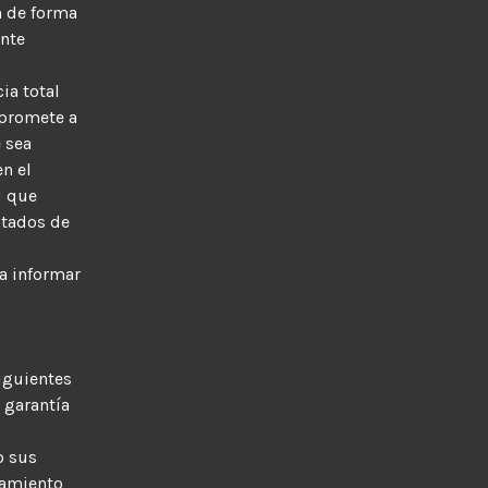
n de forma
ente
ia total
mpromete a
 sea
en el
d que
atados de
a informar
siguientes
 garantía
o sus
tamiento