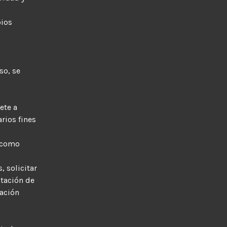
pios
so, se
ete a
rios fines
o como
, solicitar
ntación de
ración