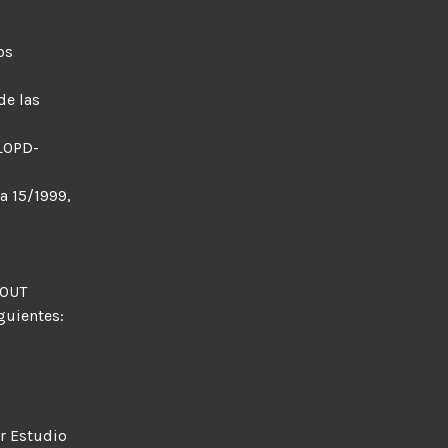
os
de las
(LOPD-
a 15/1999,
HOUT
guientes:
r Estudio