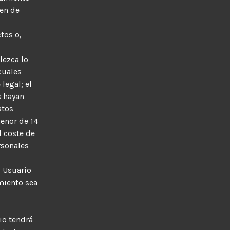
gen de
tos o,
lezca lo
cuales
legal; el
s hayan
atos
menor de 14
l coste de
rsonales
l Usuario
miento sea
io tendrá