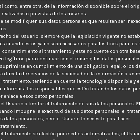
sí como, entre otra, de la información disponible sobre el ori
 realizadas o previstas de los mismos.
que se modifiquen sus datos personales que resulten ser inexac
tos.
recho del Usuario, siempre que la legislación vigente no estab
es cuando estos ya no sean necesarios para los fines para los 
u consentimiento al tratamiento y este no cuente con otra base 
vo legítimo para continuar con el mismo; los datos personale
 suprimirse en cumplimiento de una obligación legal; o los d
 directa de servicios de la sociedad de la información a un 
 tratamiento, teniendo en cuenta la tecnología disponible y e
 informar a los responsables que estén tratando los datos pe
r enlace a esos datos personales.
del Usuario a limitar el tratamiento de sus datos personales. E
cuando impugne la exactitud de sus datos personales; el trata
os datos personales, pero el Usuario lo necesite para hacer
tratamiento.
 el tratamiento se efectúe por medios automatizados, el Usuar