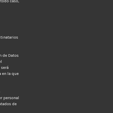
 todo caso,
tinatarios
ón de Datos
el
 será
a en la que
e
er personal
ratados de