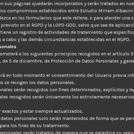
en sus páginas quedarán incorporados y serán tratados en nue
lir los compromisos establecidos entre Estudio Miriam Albasini 
ezca en los formularios que este rellene, o para atender una s
revisto en el RGPD y la LOPD-GDD, salvo que sea de aplicació
ntiene un registro de actividades de tratamiento que especific
s a cabo y las demás circunstancias establecidas en el RGPD.
rsonales
someterá a los siguientes principios recogidos en el artículo 
8, de 5 de diciembre, de Protección de Datos Personales y gara
uerirá en todo momento el consentimiento del Usuario previa i
s se recogen los datos personales.
sonales serán recogidos con fines determinados, explícitos y l
nales recogidos serán únicamente los estrictamente necesarios
r exactos y estar siempre actualizados.
os datos personales solo serán mantenidos de forma que se per
para los fines de su tratamiento.
s personales serán tratados de manera que se garantice su segu