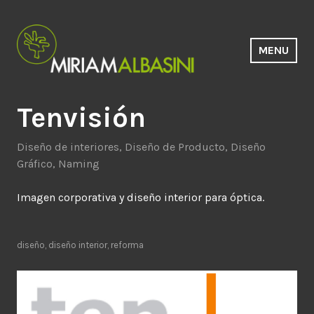
Saltar
al
contenido
MENU
Estudio Miriam Albasini
Tenvisión
Diseño de interiores
,
Diseño de Producto
,
Diseño
Gráfico
,
Naming
Imagen corporativa y diseño interior para óptica.
diseño
,
diseño interior
,
reforma