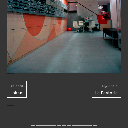
Navegación
Anterior
Siguiente
Entrada
Entr
Laken
La Factoría
de
anterior:
sigui
entradas
_____________