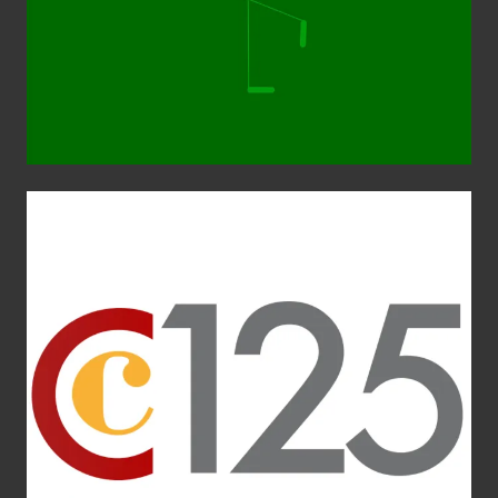
Cámara de Comercio de Murcia
Aplicaciones gráficas
Diseño Gráfico
escultura
Identidad
corporativa
Imagen Corporativa
Imagen de Empresa
Logotipo