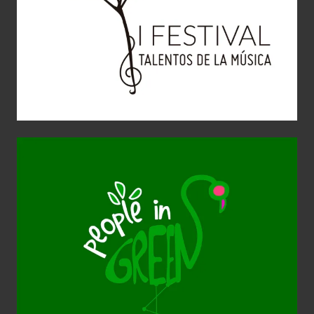
People in Green
Aplicaciones gráficas
Diseño Gráfico
Identidad corporativa
Imagen Corporativa
Imagen de Empresa
Logotipo
Web