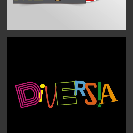
Diversia
Aplicaciones gráficas
Diseño Gráfico
escultura
Identidad
corporativa
Imagen Corporativa
Logotipo
Web