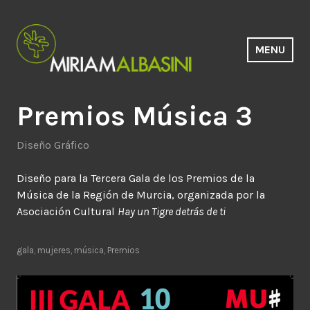
Saltar
al
contenido
MENU
Estudio Miriam Albasini
Premios Música 3
Diseño Gráfico
Diseño para la Tercera Gala de los Premios de la
Música de la Región de Murcia, organizada por la
Asociación Cultural
Hay un Tigre detrás de ti
gala
,
mujeres
,
música
,
Premios