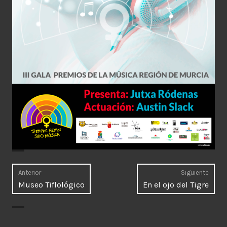
Navegación
Anterior
Siguiente
Entrada
Entr
Museo Tiflológico
En el ojo del Tigre
de
anterior:
sigui
entradas