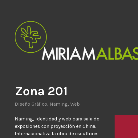
Saltar
al
contenido
Diseño Gráfico y de Producto
Estudio Miriam Albasini
Zona 201
Diseño Gráfico
,
Naming
,
Web
Naming, identidad y web para sala de
exposiones con proyección en China.
Internacionaliza la obra de escultores