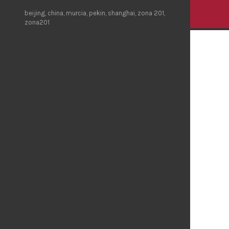
beijing
,
china
,
murcia
,
pekin
,
shanghai
,
zona 201
,
zona201