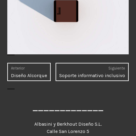
Navegación
Anterior
Siguiente
Entrada
Entr
Diseño Alcorque
Soporte informativo inclusivo
de
anterior:
sigui
entradas
_____________
Albasini y Berkhout Diseño S.L.
Calle San Lorenzo 5