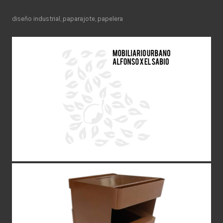
diseño industrial
,
paparajote
,
papelera