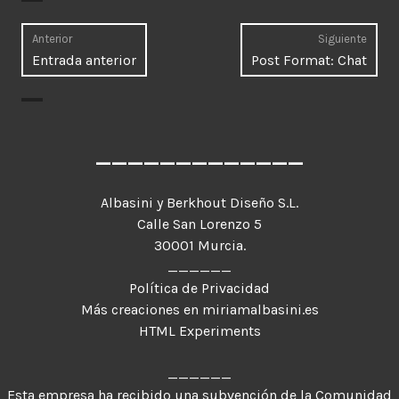
Navegación
Anterior
Siguiente
Entrada
Entr
Entrada anterior
Post Format: Chat
de
anterior:
sigui
entradas
_____________
Albasini y Berkhout Diseño S.L.
Calle San Lorenzo 5
30001 Murcia.
______
Política de Privacidad
Más creaciones en miriamalbasini.es
HTML Experiments
______
Esta empresa ha recibido una subvención de la Comunidad