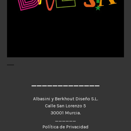
Aplicaciones gráficas
Diseño Gráfico
escultura
Identidad
corporativa
Imagen Corporativa
Logotipo
Web
_____________
Albasini y Berkhout Diseño S.L.
Calle San Lorenzo 5
30001 Murcia.
______
Política de Privacidad