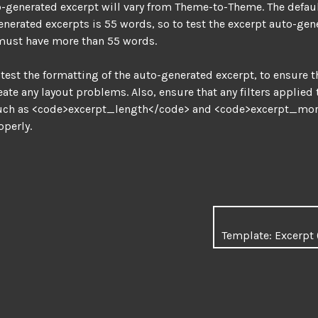
o-generated excerpt will vary from Theme-to-Theme. The defau
enerated excerpts is 55 words, so to test the excerpt auto-gen
 must have more than 55 words.
 test the formatting of the auto-generated excerpt, to ensure th
eate any layout problems. Also, ensure that any filters applied 
such as <code>excerpt_length</code> and <code>excerpt_mor
operly.
Template: Excerpt 