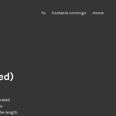
Yo
Contacta conmigo
Home
ed)
erated
o-
the length