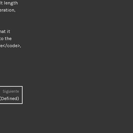
lt length
eration,
at it
to the
e</code>,
Siguiente
Entrada
(Defined)
siguiente: