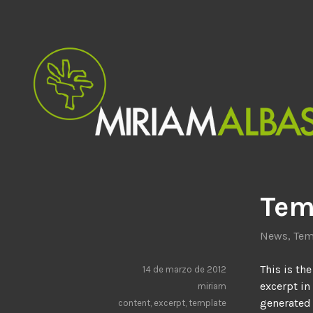
Saltar
al
contenido
Diseño Gráfico y de Producto
Estudio Miriam Albasini
Tem
News
,
Tem
This is th
14 de marzo de 2012
excerpt in
miriam
generated 
content
,
excerpt
,
template