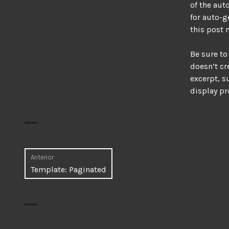
of the aut
for auto-g
this post
Be sure to
doesn’t cr
excerpt, 
display pr
Navegación
Anterior
Entrada
Template: Paginated
de
anterior:
entradas