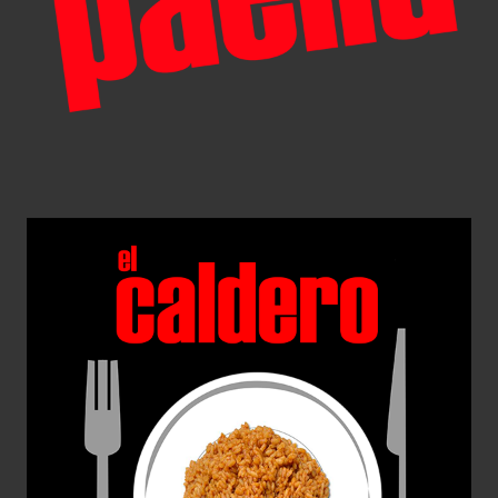
El Caldero
Diseño de Producto
Diseño Gráfico
Packaging
Web