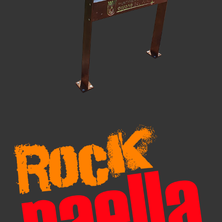
Diseño de Producto
Rock Paella
Diseño de Producto
Diseño Gráfico
Packaging