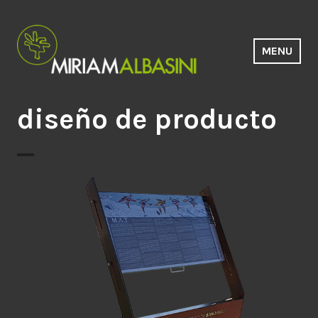
Saltar
al
contenido
MENU
Estudio Miriam Albasini
diseño de producto
Soporte informativo inclusivo