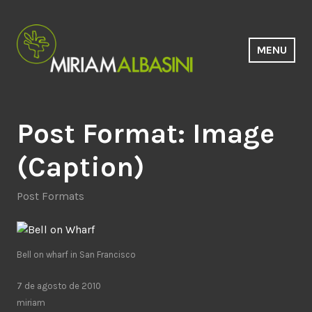
Saltar
al
contenido
MENU
Estudio Miriam Albasini
Post Format: Image
(Caption)
Post Formats
Bell on wharf in San Francisco
7 de agosto de 2010
miriam