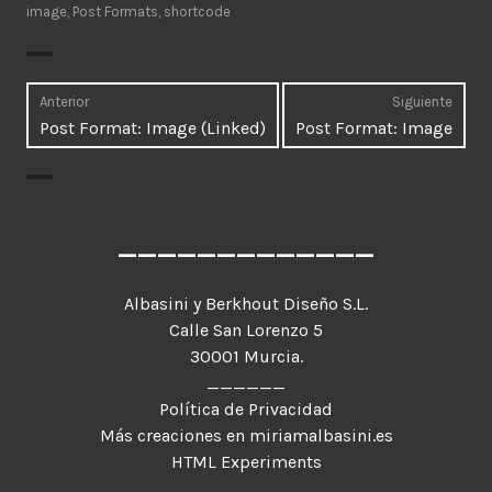
image
,
Post Formats
,
shortcode
Navegación
Anterior
Siguiente
Entrada
Entr
Post Format: Image (Linked)
Post Format: Image
de
anterior:
sigui
entradas
_____________
Albasini y Berkhout Diseño S.L.
Calle San Lorenzo 5
30001 Murcia.
______
Política de Privacidad
Más creaciones en miriamalbasini.es
HTML Experiments