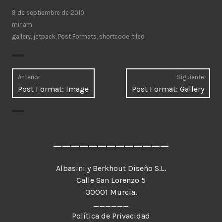
9 de septiembre de 2010
miriam
gallery
,
jetpack
,
Post Formats
,
shortcode
,
tiled
Navegación
Anterior
Siguiente
Entrada
Entr
Post Format: Image
Post Format: Gallery
de
anterior:
sigui
entradas
_____________
Albasini y Berkhout Diseño S.L.
Calle San Lorenzo 5
30001 Murcia.
______
Política de Privacidad