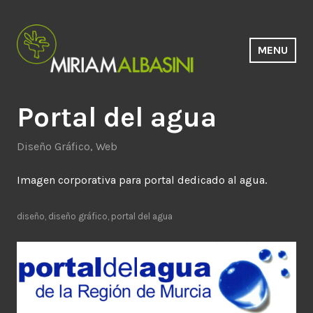
Saltar
al
contenido
MENU
Estudio Miriam Albasini
Portal del agua
Diseño Gráfico
,
Web
Imagen corporativa para portal dedicado al agua.
diseño
,
diseño gráfico
,
portal del agua