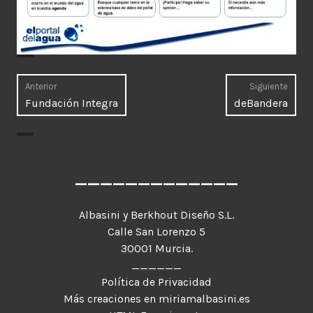
Navegación
Anterior
Siguiente
Entrada
Entr
Fundación Integra
deBandera
de
anterior:
sigui
entradas
_____________
Albasini y Berkhout Diseño S.L.
Calle San Lorenzo 5
30001 Murcia.
______
Política de Privacidad
Más creaciones en miriamalbasini.es