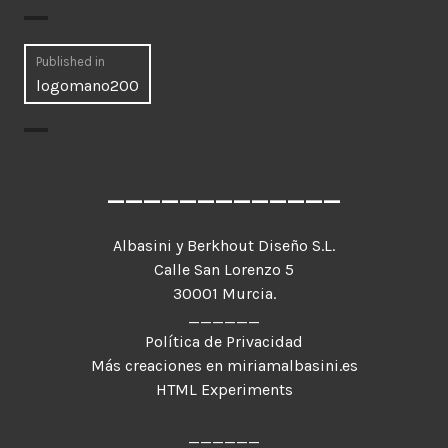
Navegación
Published in
logomano200
de
entradas
_____________
Albasini y Berkhout Diseño S.L.
Calle San Lorenzo 5
30001 Murcia.
______
Política de Privacidad
Más creaciones en miriamalbasini.es
HTML Experiments
______