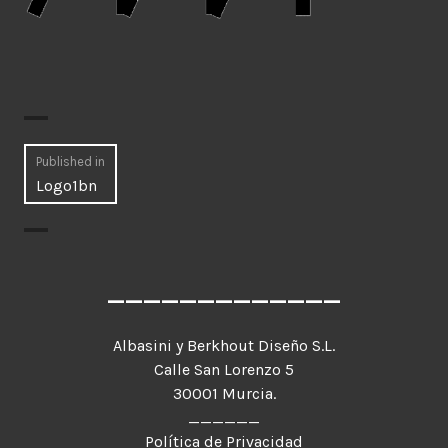
Navegación
Published in
Logo1bn
de
entradas
_____________
Albasini y Berkhout Diseño S.L.
Calle San Lorenzo 5
30001 Murcia.
______
Política de Privacidad