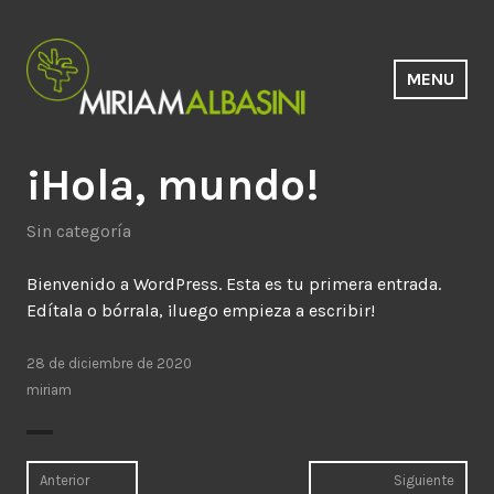
Saltar
al
contenido
MENU
Estudio Miriam Albasini
¡Hola, mundo!
Sin categoría
Bienvenido a WordPress. Esta es tu primera entrada.
Edítala o bórrala, ¡luego empieza a escribir!
28 de diciembre de 2020
miriam
Navegación
Anterior
Siguiente