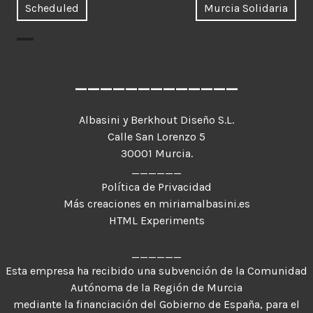
Entrada
Entr
Scheduled
Murcia Solidaria
de
anterior:
sigui
entradas
_____________
Albasini y Berkhout Diseño S.L.
Calle San Lorenzo 5
30001 Murcia.
______
Política de Privacidad
Más creaciones en miriamalbasini.es
HTML Experiments
______
Esta empresa ha recibido una subvención de la Comunidad
Autónoma de la Región de Murcia
mediante la financiación del Gobierno de España, para el