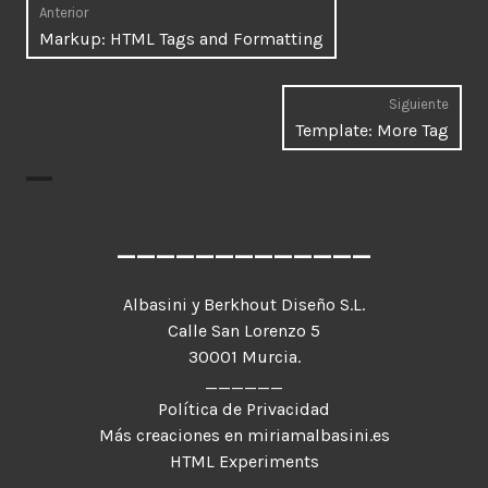
Navegación
Anterior
Entrada
Markup: HTML Tags and Formatting
de
anterior:
entradas
Siguiente
Entr
Template: More Tag
sigui
_____________
Albasini y Berkhout Diseño S.L.
Calle San Lorenzo 5
30001 Murcia.
______
Política de Privacidad
Más creaciones en miriamalbasini.es
HTML Experiments