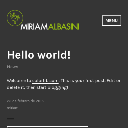
Saltar
al
contenido
MENU
Estudio Miriam Albasini
Hello world!
News
Welcome to
colorlib.com
. This is your first post. Edit or
delete it, then start blogging!
23 de febrero de 2016
miriam