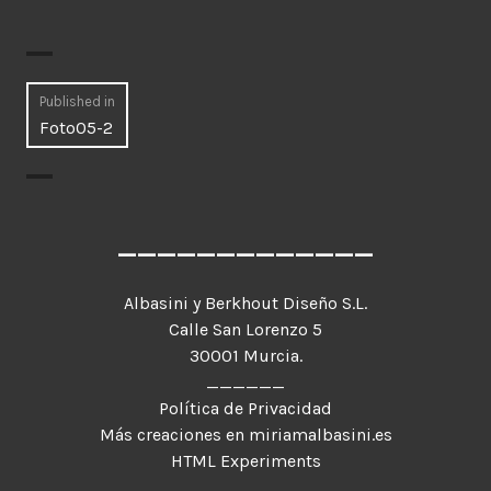
Navegación
Published in
Foto05-2
de
entradas
_____________
Albasini y Berkhout Diseño S.L.
Calle San Lorenzo 5
30001 Murcia.
______
Política de Privacidad
Más creaciones en miriamalbasini.es
HTML Experiments