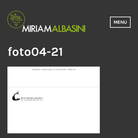
Saltar
al
contenido
MENU
Estudio Miriam Albasini
foto04-21