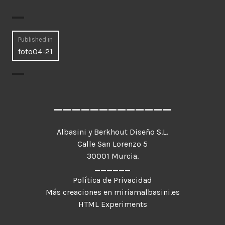
Navegación
Published in
foto04-21
de
entradas
_____________
Albasini y Berkhout Diseño S.L.
Calle San Lorenzo 5
30001 Murcia.
______
Política de Privacidad
Más creaciones en miriamalbasini.es
HTML Experiments