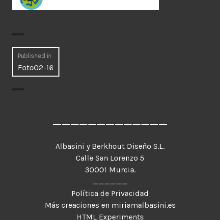
Navegación
Published in
Foto02-16
de
entradas
_____________
Albasini y Berkhout Diseño S.L.
Calle San Lorenzo 5
30001 Murcia.
______
Política de Privacidad
Más creaciones en miriamalbasini.es
HTML Experiments