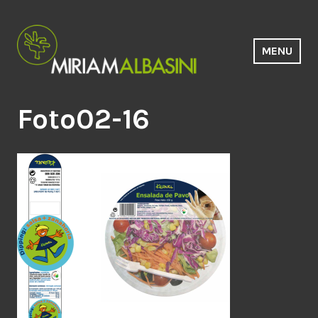
Saltar
al
contenido
MENU
Estudio Miriam Albasini
Foto02-16