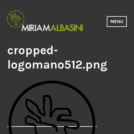
Saltar
al
contenido
MENU
Estudio Miriam Albasini
cropped-
logomano512.png