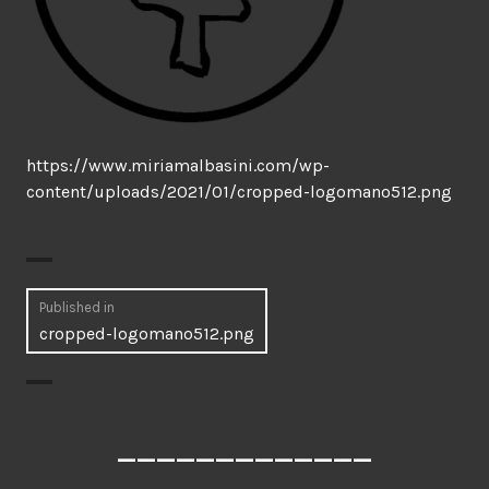
https://www.miriamalbasini.com/wp-
content/uploads/2021/01/cropped-logomano512.png
Navegación
Published in
cropped-logomano512.png
de
entradas
_____________